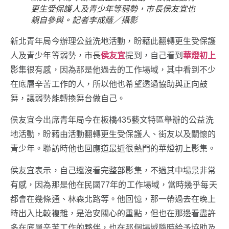
更生受保護人及青少年等弱勢，市長侯友宜也
親自參與。記者李成蔭／攝影
新北青年局今辦理公益洗地活動，盼藉此翻轉更生受保護
人及青少年等弱勢，市長
侯友宜
提到，自己看到
華燈初上
影集很有感，因為那是他過去的工作場域，其中看到不少
在底層辛苦工作的人，所以他也希望透過協助與正向鼓
舞，讓弱勢能轉換舞台做自己。
侯友宜今出席青年局今在板橋435藝文特區舉辦的公益洗
地活動，盼藉由活動翻轉更生受保護人、街友以及關懷的
青少年。聯訪時他也回應道最近很熱門的華燈初上影集。
侯友宜表示，自己還沒看完整部影集，不過其中場景非常
有感，因為那是他在民國77年的工作場域，當時幾乎每天
都會在幾條通、林森北路等。他回憶，那一帶過去在晚上
時出入比較複雜，是治安關心的重點，但也在那邊看盡許
多在底層辛苦工作的夥伴，也在那個場域隨時給予協助及