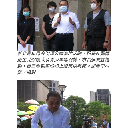
新北青年局今辦理公益洗地活動，盼藉此翻轉
更生受保護人及青少年等弱勢，市長侯友宜提
到，自己看到華燈初上影集很有感。記者李成
蔭／攝影