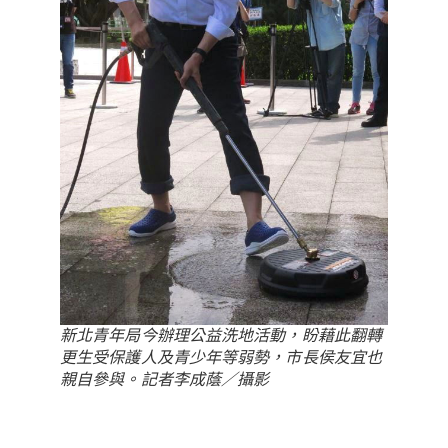
新北青年局今辦理公益洗地活動，盼藉此翻轉
更生受保護人及青少年等弱勢，市長侯友宜也
親自參與。記者李成蔭／攝影