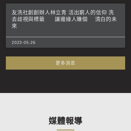
友洗社創創辦人林立青 活出窮人的信仰 洗
去歧視與標籤 讓邊緣人賺個 清白的未
來
2023-05-26
更多消息
媒體報導