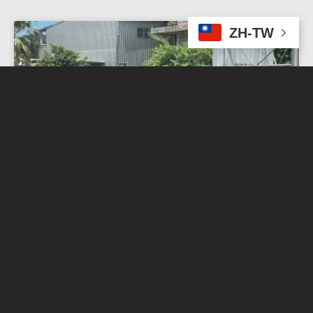
ZH-TW
企業贊助街友打掃雙溪高中 學校現烤招牌
披薩犒賞
2023-09-05